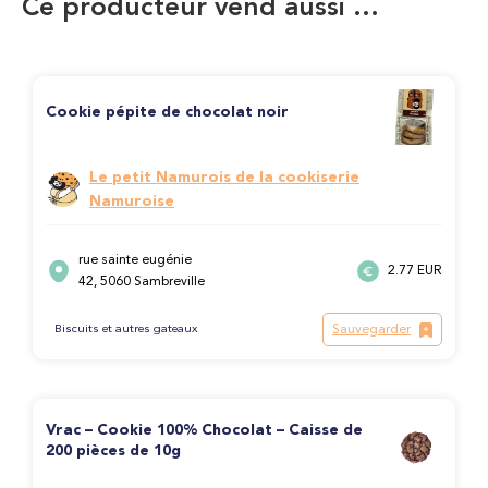
Ce producteur vend aussi …
Cookie pépite de chocolat noir
Le petit Namurois de la cookiserie
Namuroise
rue sainte eugénie
2.77 EUR
42, 5060 Sambreville
Sauvegarder
Biscuits et autres gateaux
Vrac – Cookie 100% Chocolat – Caisse de
200 pièces de 10g