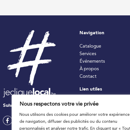
Navigation
Catalogue
Services
Événements
À propos
Contact
Lien utiles
#jecuisinelocal
Nous respectons votre vie privée
Suivez-nous
Apaq-W
Nous utilisons des cookies pour améliorer votre expérience
Ministre wallon de l’agri
de navigation, diffuser des publicités ou du contenu
Wallonie agriculture SP
personnalisés et analyser notre trafic. En cliquant sur « Tou