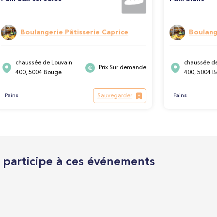
Boulangerie Pâtisserie Caprice
Boulang
chaussée de Louvain
chaussée de
Prix Sur demande
400, 5004 Bouge
400, 5004 
Sauvegarder
Pains
Pains
l participe à ces événements