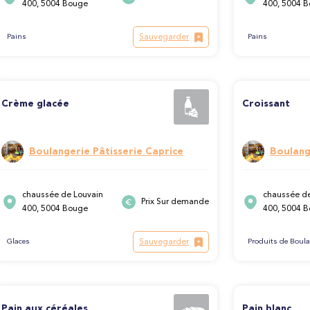
400, 5004 Bouge
400, 5004 
Sauvegarder
Pains
Pains
Crème glacée
Croissant
Boulangerie Pâtisserie Caprice
Boulang
chaussée de Louvain
chaussée de
Prix Sur demande
400, 5004 Bouge
400, 5004 
Sauvegarder
Glaces
Produits de Boula
Pain aux céréales
Pain blanc