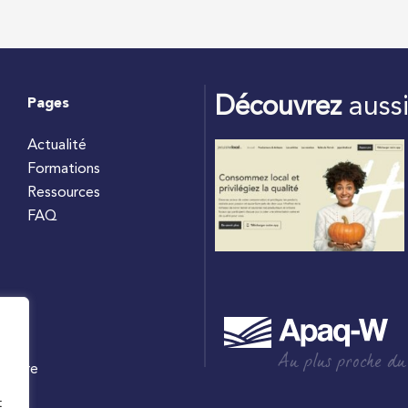
Découvrez
auss
Pages
Actualité
Formations
Ressources
FAQ
Au plus proche du
culture
W
t