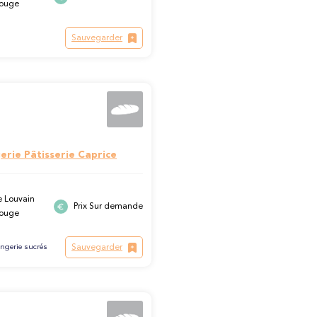
Bouge
Sauvegarder
erie Pâtisserie Caprice
 Louvain
Prix Sur demande
Bouge
Sauvegarder
ngerie sucrés