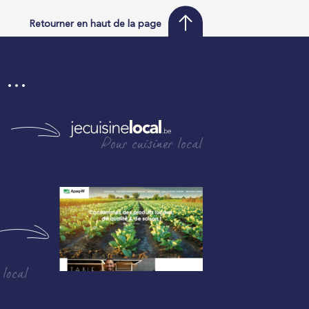
Retourner en haut de la page
i …
Pour cuisiner local
 local