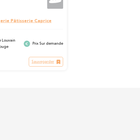
erie Pâtisserie Caprice
 Louvain
Prix Sur demande
Bouge
Sauvegarder