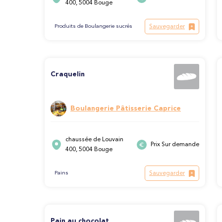
400, 5004 Bouge
Sauvegarder
Produits de Boulangerie sucrés
Craquelin
Boulangerie Pâtisserie Caprice
chaussée de Louvain
Prix Sur demande
400, 5004 Bouge
Sauvegarder
Pains
Pain au chocolat