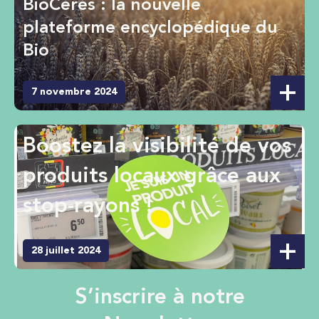
BioCérès : la nouvelle
plateforme encyclopédique du
Bio
7 novembre 2024
Boostez la visibilité de vos
produits locaux grâce aux
stop-rayons !
28 juillet 2024
S’inscrire à notre