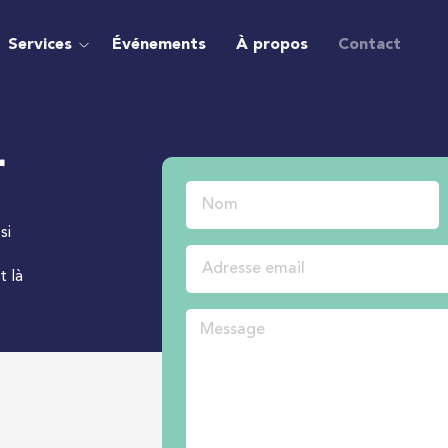
Services
Événements
À propos
Contact
r
si
t là