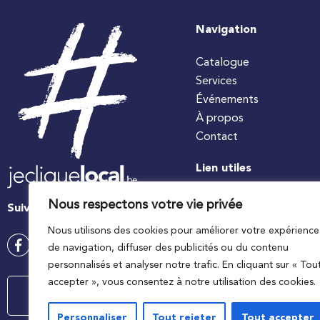
Navigation
Catalogue
Services
Événements
À propos
Contact
Lien utiles
#jecuisinelocal
Nous respectons votre vie privée
Suivez-nous
Apaq-W
Nous utilisons des cookies pour améliorer votre expérience
Ministre wallon de l’agri
de navigation, diffuser des publicités ou du contenu
Wallonie agriculture SP
personnalisés et analyser notre trafic. En cliquant sur « Tou
accepter », vous consentez à notre utilisation des cookies.
Contactez-nous
Personnaliser
Tout rejeter
Tout accepter