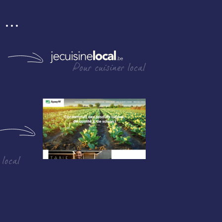
i …
Pour cuisiner local
 local