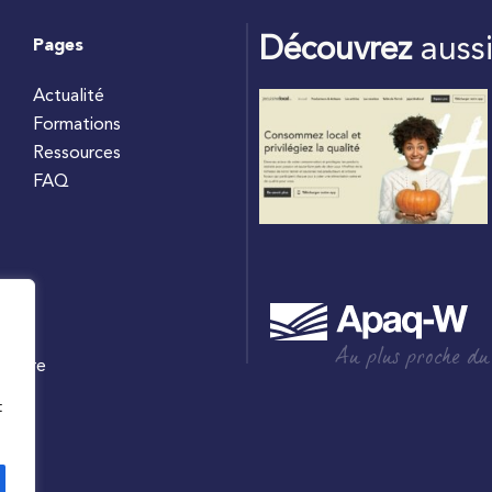
Découvrez
auss
Pages
Actualité
Formations
Ressources
FAQ
Au plus proche du
culture
W
t