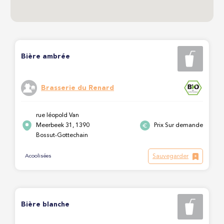
Bière ambrée
Brasserie du Renard
rue léopold Van
Meerbeek 31, 1390
Prix Sur demande
Bossut-Gottechain
Sauvegarder
Acoolisées
Bière blanche