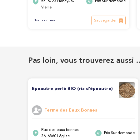
55, 6723 Habay-la-
Prix Sur demande
Vieille
Sauvegarder
Transformées
Pas loin, vous trouverez aussi 
Epeautre perlé BIO (riz d'épeautre)
Ferme des Eaux Bonnes
Rue des eaux bonnes
Prix Sur demande
36, 6860 Léglise