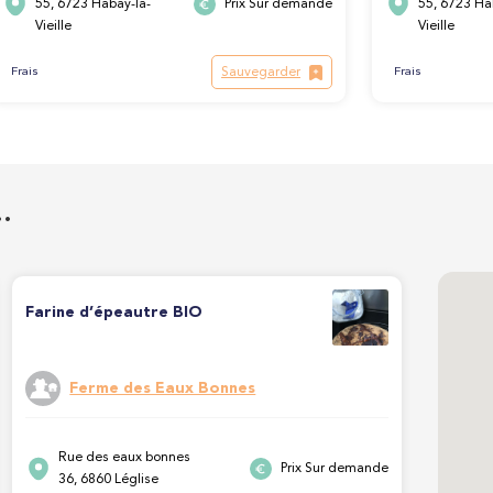
55, 6723 Habay-la-
Prix Sur demande
55, 6723 Ha
Vieille
Vieille
Sauvegarder
Frais
Frais
…
Farine d’épeautre BIO
Ferme des Eaux Bonnes
Rue des eaux bonnes
Prix Sur demande
36, 6860 Léglise