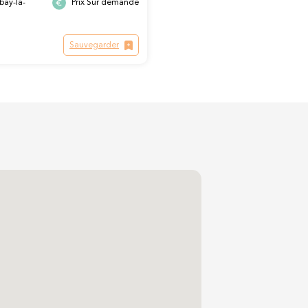
bay-la-
Prix Sur demande
Sauvegarder