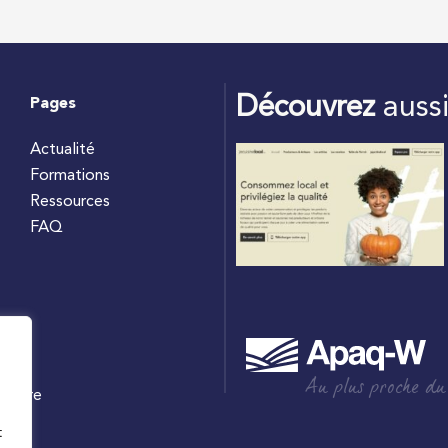
Découvrez
auss
Pages
Actualité
Formations
Ressources
FAQ
Au plus proche du
culture
W
t