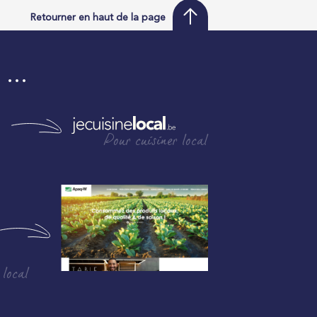
Retourner en haut de la page
i …
Pour cuisiner local
 local