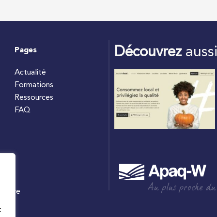
Découvrez
auss
Pages
Actualité
Formations
Ressources
FAQ
Au plus proche du
culture
W
t