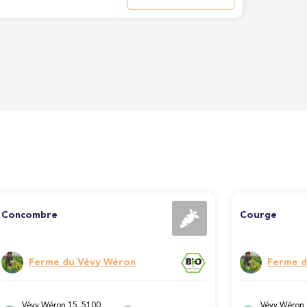
Concombre
Courge
Ferme du Vévy Wéron
Ferme d
Vévy Wéron 15, 5100
Vévy Wéron 