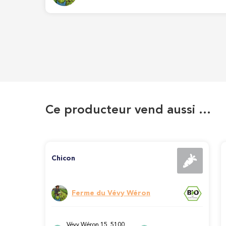
Ce producteur vend aussi …
Chicon
Ferme du Vévy Wéron
Vévy Wéron 15, 5100