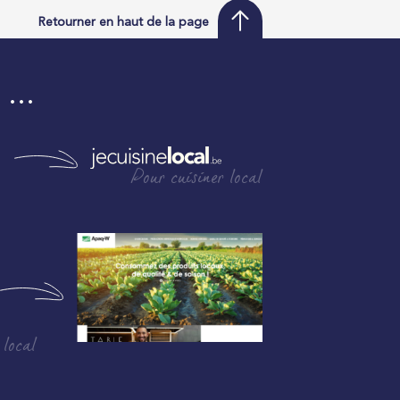
Retourner en haut de la page
i …
Pour cuisiner local
 local