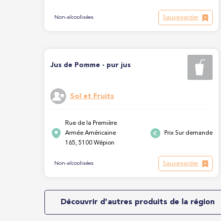
Sauvegarder
Non-alcoolisées
Jus de Pomme - pur jus
Sol et Fruits
Rue de la Première
Armée Américaine
Prix Sur demande
165, 5100 Wépion
Sauvegarder
Non-alcoolisées
Découvrir d'autres produits de la région