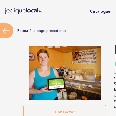
Catalogue
Retour à la page précédente
D
t
S
l
d
g
d
Contacter