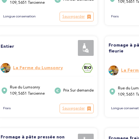
109, 5651 T
109, 5651 Tarcienne
Sauvegarder
Longue conservation
Frais
Fromage à pâ
Entier
fleurie
La Ferme du Lumsonry
La Ferm
Rue du Lumsonry
Rue du Lum
Prix Sur demande
109, 5651 Tarcienne
109, 5651 T
Sauvegarder
Longue conservat
Frais
Fromage à pâte pressée non
Fromage frai