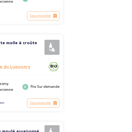
arcienne
Sauvegarder
te molle à croûte
e du Lumsonry
sonry
Prix Sur demande
arcienne
Sauvegarder
ion
s moulé assaisonné