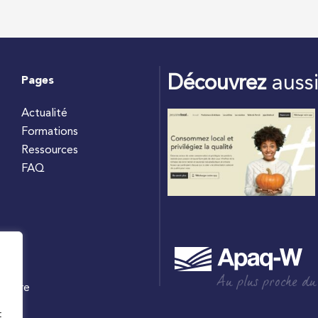
Découvrez
auss
Pages
Actualité
Formations
Ressources
FAQ
Au plus proche du
culture
W
t