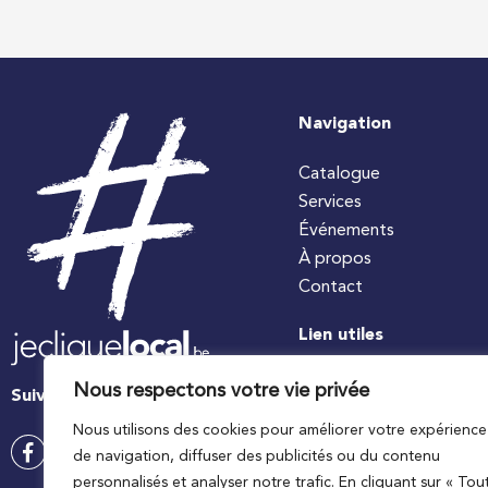
Navigation
Catalogue
Services
Événements
À propos
Contact
Lien utiles
#jecuisinelocal
Nous respectons votre vie privée
Suivez-nous
Apaq-W
Nous utilisons des cookies pour améliorer votre expérience
Ministre wallon de l’agri
de navigation, diffuser des publicités ou du contenu
Wallonie agriculture SP
personnalisés et analyser notre trafic. En cliquant sur « Tou