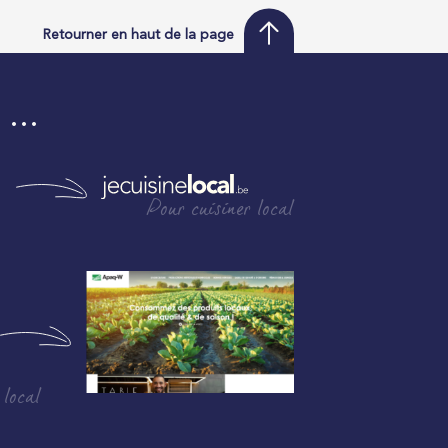
Retourner en haut de la page
i …
Pour cuisiner local
 local