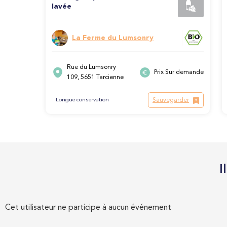
lavée
La Ferme du Lumsonry
Rue du Lumsonry
Prix Sur demande
109, 5651 Tarcienne
Sauvegarder
Longue conservation
I
Cet utilisateur ne participe à aucun événement