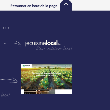
Retourner en haut de la page
i …
Pour cuisiner local
 local