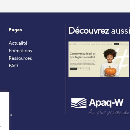
Découvrez
auss
Pages
Actualité
Formations
Ressources
FAQ
Au plus proche du
culture
W
t