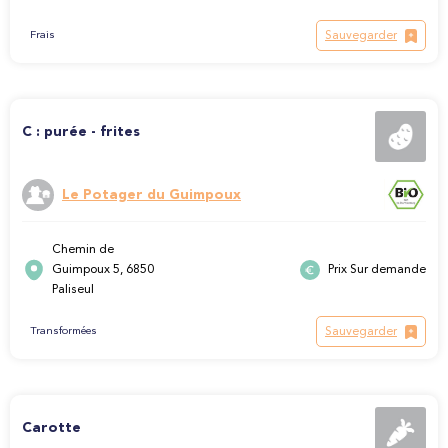
Sauvegarder
Frais
C : purée - frites
Le Potager du Guimpoux
Chemin de
Guimpoux 5, 6850
Prix Sur demande
Paliseul
Sauvegarder
Transformées
Carotte