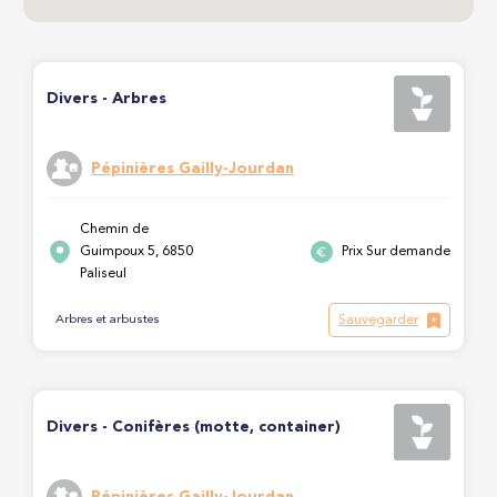
Divers - Arbres
Pépinières Gailly-Jourdan
Chemin de
Guimpoux 5, 6850
Prix Sur demande
Paliseul
Sauvegarder
Arbres et arbustes
Divers - Conifères (motte, container)
Pépinières Gailly-Jourdan