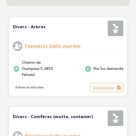
Divers - Arbres
Pépinières Gailly-Jourdan
Chemin de
Guimpoux 5, 6850
Prix Sur demande
Paliseul
Sauvegarder
Arbres et arbustes
Divers - Conifères (motte, container)
Pépinières Gailly-Jourdan