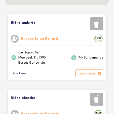
Bière ambrée
Brasserie du Renard
rue léopold Van
Meerbeek 31, 1390
Prix Sur demande
Bossut-Gottechain
Sauvegarder
Acoolisées
Bière blanche
Brasserie du Renard