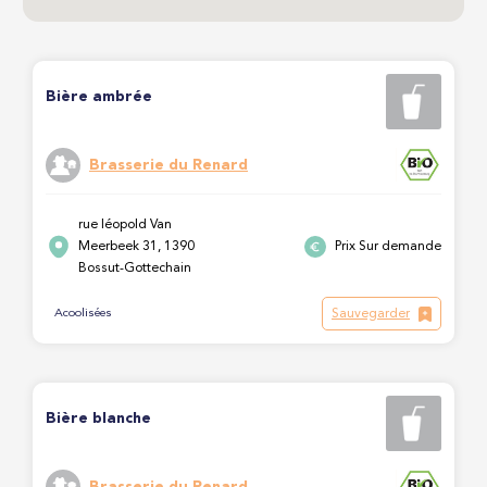
Bière ambrée
Brasserie du Renard
rue léopold Van
Meerbeek 31, 1390
Prix Sur demande
Bossut-Gottechain
Sauvegarder
Acoolisées
Bière blanche
Brasserie du Renard