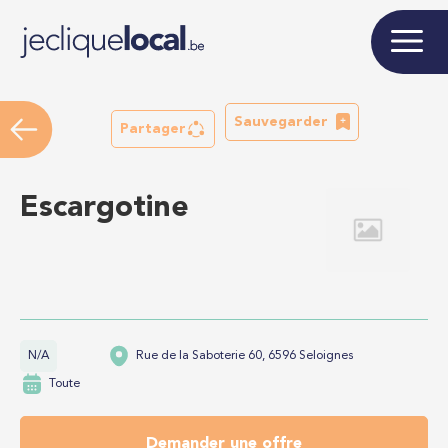
Sauvegarder
Partager
Escargotine
N/A
Rue de la Saboterie 60, 6596 Seloignes
Toute
Demander une offre