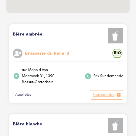
Bière ambrée
Brasserie du Renard
rue léopold Van
Meerbeek 31, 1390
Prix Sur demande
Bossut-Gottechain
Sauvegarder
Acoolisées
Bière blanche