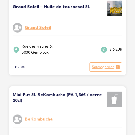
Grand Soleil – Huile de tournesol 5L
Grand Soleil
Rue des Praules 6,
8.6 EUR
5030 Gembloux
Sauvegarder
Huiles
Mini-Fut 5L BeKombucha (PA 1,36€ / verre
20cl)
BeKombucha