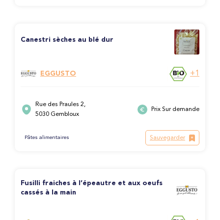
Canestri sèches au blé dur
+1
EGGUSTO
Rue des Praules 2,
Prix Sur demande
5030 Gembloux
Sauvegarder
Pâtes alimentaires
Fusilli fraiches à l’épeautre et aux oeufs
cassés à la main