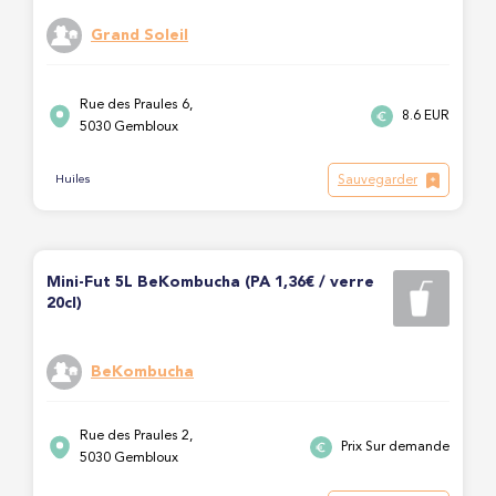
Grand Soleil
Rue des Praules 6,
8.6 EUR
5030 Gembloux
Sauvegarder
Huiles
Mini-Fut 5L BeKombucha (PA 1,36€ / verre
20cl)
BeKombucha
Rue des Praules 2,
Prix Sur demande
5030 Gembloux