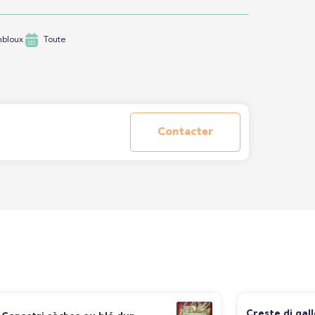
mbloux
Toute
Contacter
Creste di gall