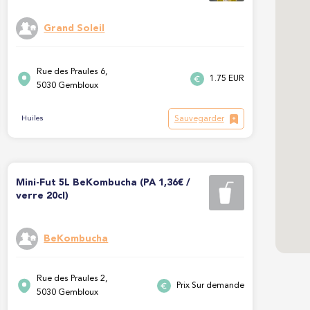
Grand Soleil
Rue des Praules 6,
1.75 EUR
5030 Gembloux
Sauvegarder
Huiles
Mini-Fut 5L BeKombucha (PA 1,36€ /
verre 20cl)
BeKombucha
Rue des Praules 2,
Prix Sur demande
5030 Gembloux