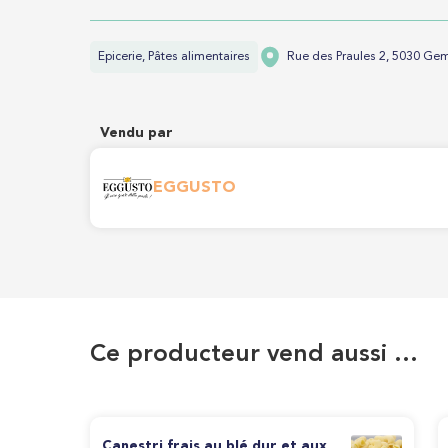
Epicerie, Pâtes alimentaires
Rue des Praules 2, 5030 Ge
Vendu par
EGGUSTO
Ce producteur vend aussi …
Canestri frais au blé dur et aux