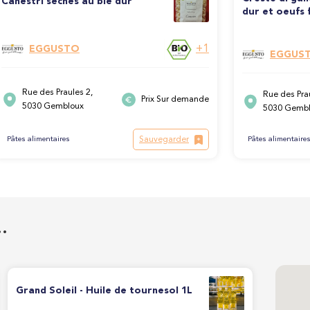
Canestri sèches au blé dur
dur et oeufs 
+1
EGGUSTO
EGGUS
Rue des Praules 2,
Rue des Prau
Prix Sur demande
5030 Gembloux
5030 Gemb
Sauvegarder
Pâtes alimentaire
Pâtes alimentaires
…
Grand Soleil - Huile de tournesol 1L