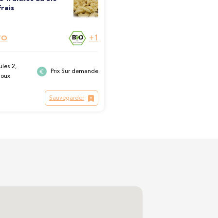
frais
+1
TO
les 2,
Prix Sur demande
loux
Sauvegarder
s