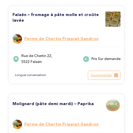
Falaën – fromage à pâte molle et croûte
lavée
Ferme de Chertin Frippiat-Sandron
Rue de Chertin 22,
Prix Sur demande
5522 Falaën
Sauvegarder
Longue conservation
Molignard (pâte demi mardi) – Paprika
Ferme de Chertin Frippiat-Sandron