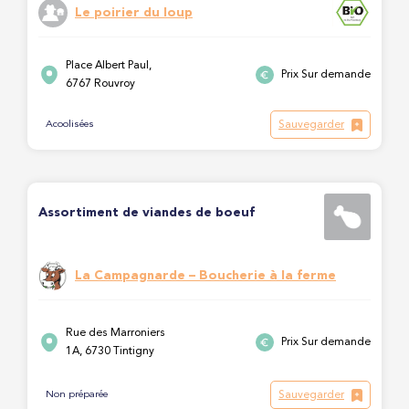
Le poirier du loup
Place Albert Paul,
Prix Sur demande
6767 Rouvroy
Sauvegarder
Acoolisées
Assortiment de viandes de boeuf
La Campagnarde – Boucherie à la ferme
Rue des Marroniers
Prix Sur demande
1A, 6730 Tintigny
Sauvegarder
Non préparée