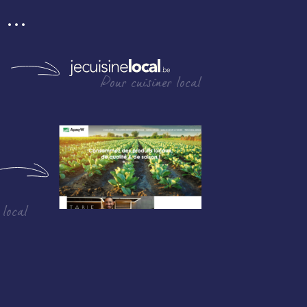
i …
Pour cuisiner local
 local