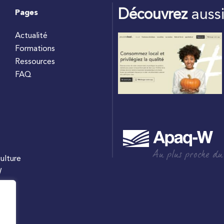
Découvrez
auss
Pages
Actualité
Formations
Ressources
FAQ
Au plus proche du
culture
W