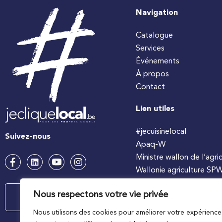
Navigation
Catalogue
Services
Événements
À propos
Contact
Lien utiles
#jecuisinelocal
Suivez-nous
Apaq-W
Ministre wallon de l’agri
Wallonie agriculture SP
Nous respectons votre vie privée
Contactez-nous
Nous utilisons des cookies pour améliorer votre expérience