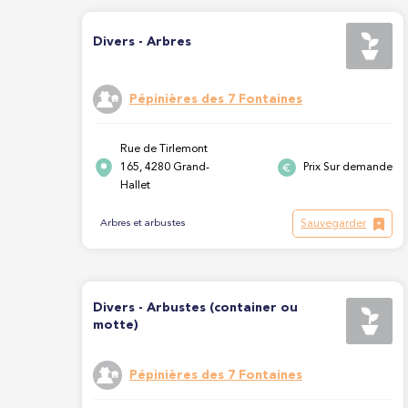
Divers - Arbres
Pépinières des 7 Fontaines
Rue de Tirlemont
165, 4280 Grand-
Prix Sur demande
Hallet
Sauvegarder
Arbres et arbustes
Divers - Arbustes (container ou
motte)
Pépinières des 7 Fontaines