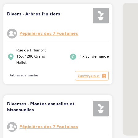
Divers - Arbres fruitiers
Pépinières des 7 Fontaines
Rue de Tirlemont
165, 4280 Grand-
Prix Sur demande
Hallet
Sauvegarder
Arbres et arbustes
Diverses - Plantes annuelles et
bisannuelles
Pépinières des 7 Fontaines