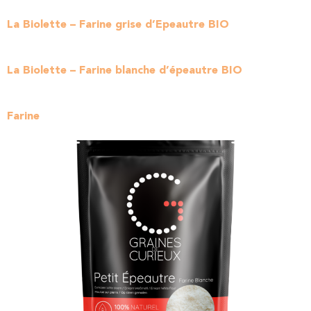
La Biolette – Farine grise d’Epeautre BIO
La Biolette – Farine blanche d’épeautre BIO
Farine