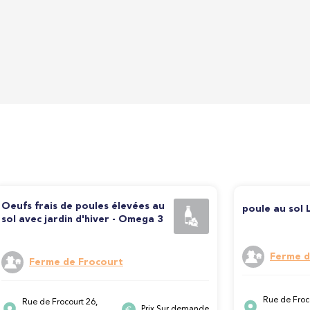
Oeufs frais de poules élevées au
poule au sol 
sol avec jardin d'hiver - Omega 3
Ferme d
Ferme de Frocourt
Rue de Froc
Rue de Frocourt 26,
Prix Sur demande