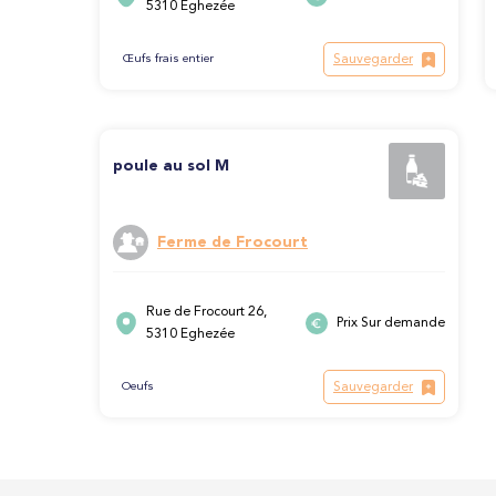
5310 Eghezée
Sauvegarder
Œufs frais entier
poule au sol M
Ferme de Frocourt
Rue de Frocourt 26,
Prix Sur demande
5310 Eghezée
Sauvegarder
Oeufs