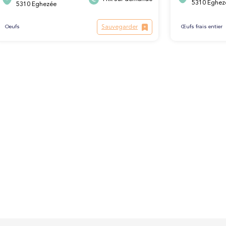
5310 Eghez
5310 Eghezée
Sauvegarder
Oeufs
Œufs frais entier