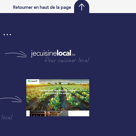
Retourner en haut de la page
i …
Pour cuisiner local
 local