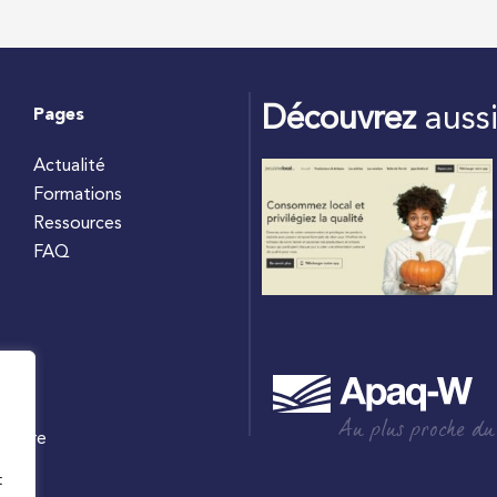
Découvrez
auss
Pages
Actualité
Formations
Ressources
FAQ
Au plus proche du
culture
W
t