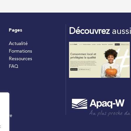
Découvrez
auss
Pages
Actualité
Formations
Ressources
FAQ
Au plus proche du
culture
W
t