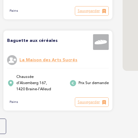
Sauvegarder
Pains
Baguette aux céréales
La Maison des Arts Sucrés
Chaussée
d'Alsemberg 167,
Prix Sur demande
1420 Braine-l'Alleud
Sauvegarder
Pains