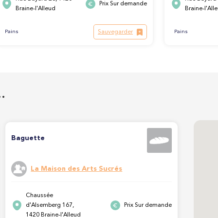
Prix Sur demande
Braine-l'Alleud
Braine-l'All
Sauvegarder
Pains
Pains
…
Baguette
La Maison des Arts Sucrés
Chaussée
d'Alsemberg 167,
Prix Sur demande
1420 Braine-l'Alleud