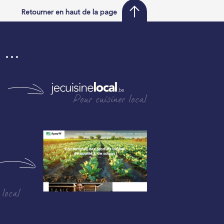
Retourner en haut de la page
i …
Pour cuisiner local
 local