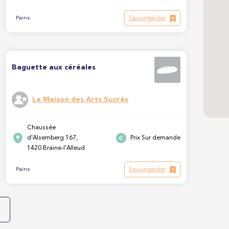
Sauvegarder
Pains
Baguette aux céréales
La Maison des Arts Sucrés
Chaussée
d'Alsemberg 167,
Prix Sur demande
1420 Braine-l'Alleud
Sauvegarder
Pains