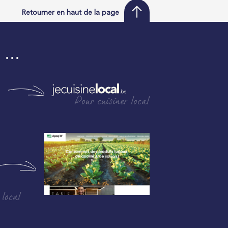
Retourner en haut de la page
i …
Pour cuisiner local
 local