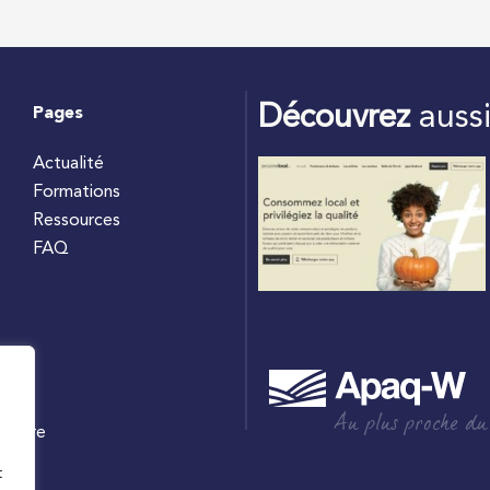
Découvrez
auss
Pages
Actualité
Formations
Ressources
FAQ
Au plus proche du
culture
W
t