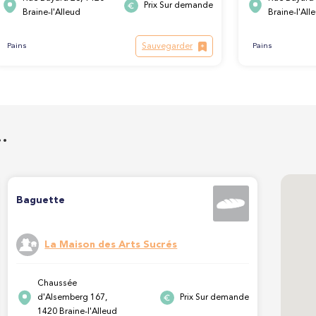
Prix Sur demande
Braine-l'Alleud
Braine-l'All
Sauvegarder
Pains
Pains
…
Baguette
La Maison des Arts Sucrés
Chaussée
d'Alsemberg 167,
Prix Sur demande
1420 Braine-l'Alleud