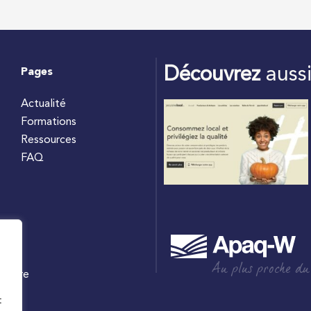
Découvrez
auss
Pages
Actualité
Formations
Ressources
FAQ
Au plus proche du
culture
W
t