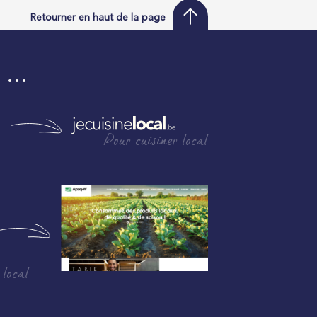
Retourner en haut de la page
i …
Pour cuisiner local
 local