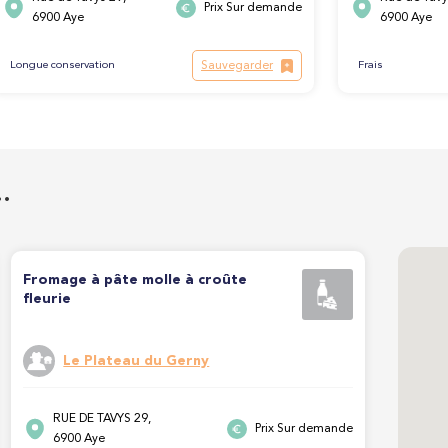
Prix Sur demande
6900 Aye
6900 Aye
Sauvegarder
Longue conservation
Frais
…
Fromage à pâte molle à croûte
fleurie
Le Plateau du Gerny
RUE DE TAVYS 29,
Prix Sur demande
6900 Aye