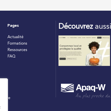
Découvrez
auss
Pages
Actualité
Formations
Ressources
FAQ
Au plus proche du
culture
W
t