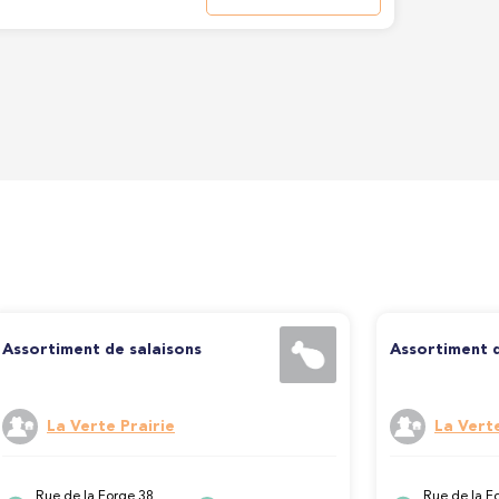
Assortiment de salaisons
Assortiment 
La Verte Prairie
La Verte
Rue de la Forge 38,
Rue de la F