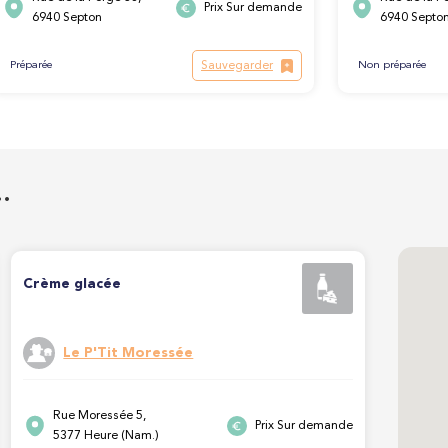
Prix Sur demande
6940 Septon
6940 Septo
Sauvegarder
Préparée
Non préparée
…
Crème glacée
Le P'Tit Moressée
Rue Moressée 5,
Prix Sur demande
5377 Heure (Nam.)