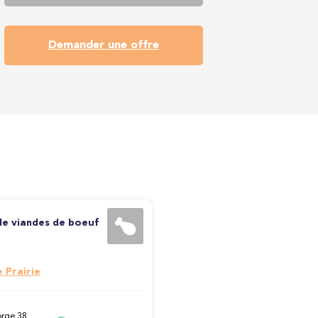
Demander une offre
de viandes de boeuf
 Prairie
orge 38,