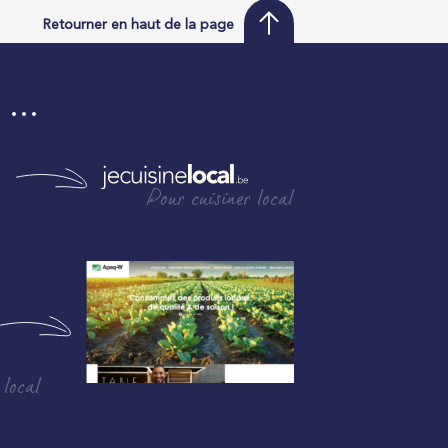
Retourner en haut de la page
i …
Pour cuisiner local
 local