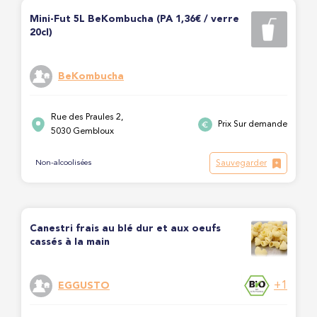
Mini-Fut 5L BeKombucha (PA 1,36€ / verre
20cl)
BeKombucha
Rue des Praules 2,
Prix Sur demande
5030 Gembloux
Sauvegarder
Non-alcoolisées
Canestri frais au blé dur et aux oeufs
cassés à la main
+1
EGGUSTO