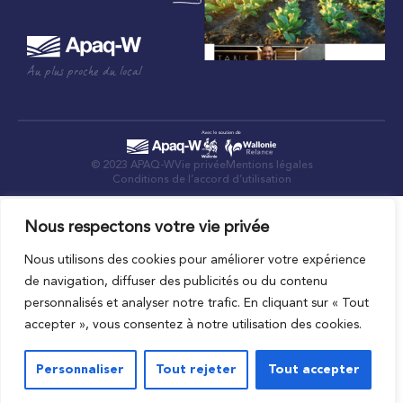
Au plus proche du local
© 2023 APAQ-W
Vie privée
Mentions légales
Conditions de l’accord d’utilisation
Nous respectons votre vie privée
Nous utilisons des cookies pour améliorer votre expérience
de navigation, diffuser des publicités ou du contenu
personnalisés et analyser notre trafic. En cliquant sur « Tout
accepter », vous consentez à notre utilisation des cookies.
Personnaliser
Tout rejeter
Tout accepter