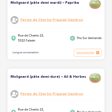
Molignard (pâte demi mardi) – Paprika
Ferme de Chertin Frippiat-Sandron
Rue de Chertin 22,
Prix Sur demande
5522 Falaën
Sauvegarder
Longue conservation
Molignard (pâte demi-dure) – Ail & Herbes
Ferme de Chertin Frippiat-Sandron
Rue de Chertin 22,