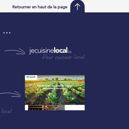
Retourner en haut de la page
i …
Pour cuisiner local
 local