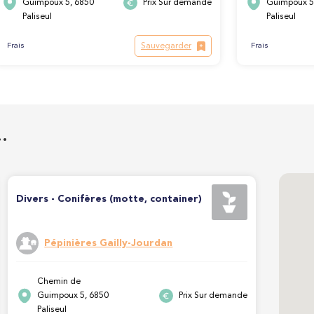
Guimpoux 5, 6850
Prix Sur demande
Guimpoux 5
Paliseul
Paliseul
Sauvegarder
Frais
Frais
…
Divers - Conifères (motte, container)
Pépinières Gailly-Jourdan
Chemin de
Guimpoux 5, 6850
Prix Sur demande
Paliseul