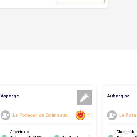
Asperge
Aubergine
+1
Le Potager du Guimpoux
Le Pota
Chemin de
Chemin de