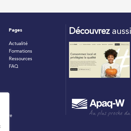
Découvrez
auss
Pages
Actualité
Formations
Ressources
FAQ
Au plus proche du
culture
W
t