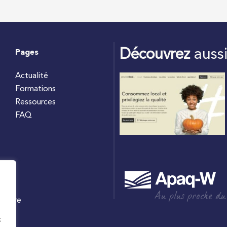
Découvrez
auss
Pages
Actualité
Formations
Ressources
FAQ
Au plus proche du
culture
W
t