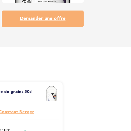
Demander une offre
e de grains 50cl
 Constant Berger
e 102b,