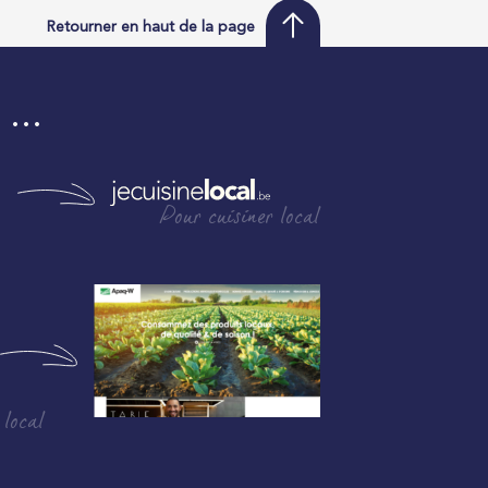
Retourner en haut de la page
i …
Pour cuisiner local
 local