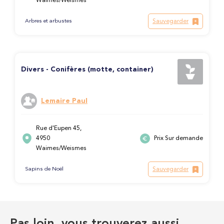
Waimes/Weismes
Sauvegarder
Arbres et arbustes
Divers - Conifères (motte, container)
Lemaire Paul
Rue d'Eupen 45,
4950
Prix Sur demande
Waimes/Weismes
Sauvegarder
Sapins de Noël