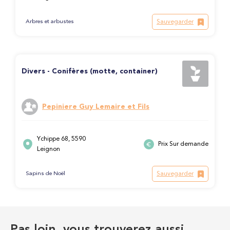
Sauvegarder
Arbres et arbustes
Divers - Conifères (motte, container)
Pepiniere Guy Lemaire et Fils
Ychippe 68, 5590
Prix Sur demande
Leignon
Sauvegarder
Sapins de Noël