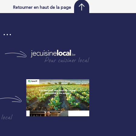
Retourner en haut de la page
i …
Pour cuisiner local
 local