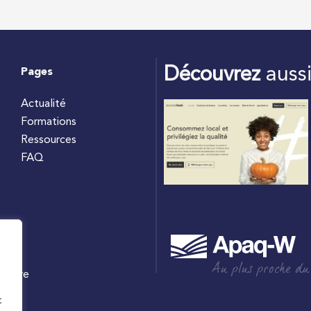
Découvrez
auss
Pages
Actualité
Formations
Ressources
FAQ
Au plus proche du
culture
W
t