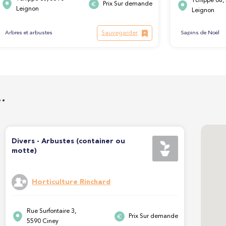
Ychippe 68,
Prix Sur demande
Leignon
Leignon
Sauvegarder
Sapins de Noël
Arbres et arbustes
…
Divers - Arbustes (container ou
motte)
Horticulture Rinchard
Rue Surfontaire 3,
Prix Sur demande
5590 Ciney