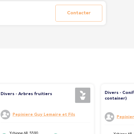
Contacter
Divers - Coni
Divers - Arbres fruitiers
container)
Pepiniere Guy Lemaire et Fils
Pepinier
Ychippe 68, 5590