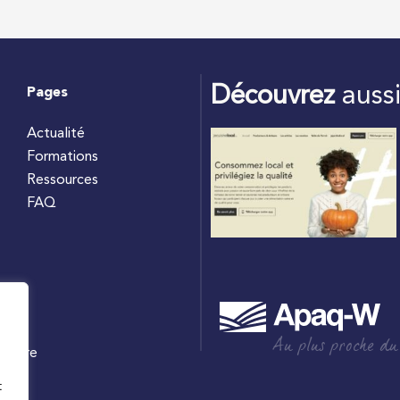
Découvrez
auss
Pages
Actualité
Formations
Ressources
FAQ
Au plus proche du
culture
W
t