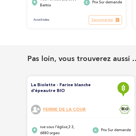
Prix Sur demande
Bertrix
Sauvegarder
Acoolisées
Pas loin, vous trouverez aussi 
La Biolette - Farine blanche
d'épeautre BIO
FERME DE LA COUR
rue sous l'église,3 3,
Prix Sur demande
6880 orgeo