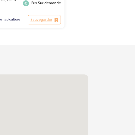
e 23, 6880
Prix Sur demande
Sauvegarder
e l'apiculture