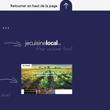
Retourner en haut de la page
i …
Pour cuisiner local
 local