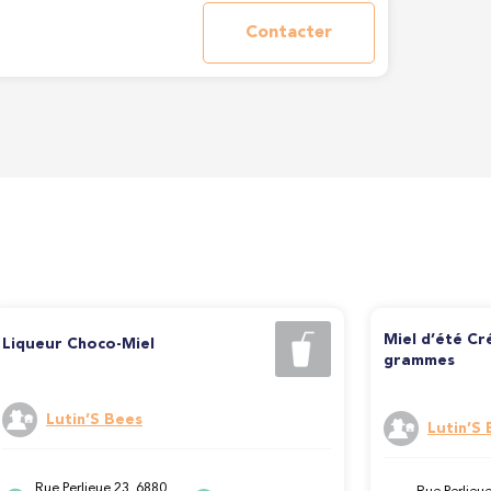
Contacter
Miel d’été Cr
Liqueur Choco-Miel
grammes
Lutin’S Bees
Lutin’S
Rue Perlieue 23, 6880