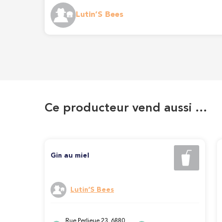
Lutin’S Bees
Ce producteur vend aussi …
Gin au miel
Lutin’S Bees
Rue Perlieue 23, 6880