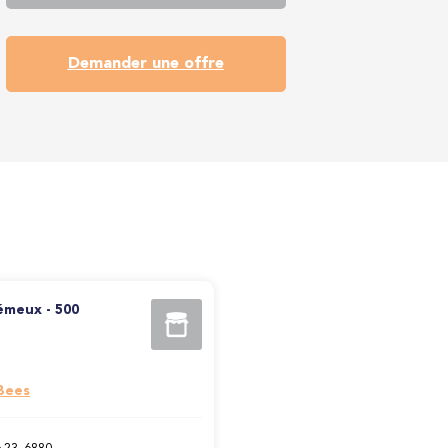
Demander une offre
émeux - 500
 Bees