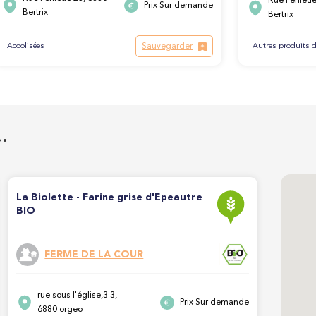
Rue Perlieu
Prix Sur demande
Bertrix
Bertrix
Sauvegarder
Autres produits d
Acoolisées
…
La Biolette - Farine grise d'Epeautre
BIO
FERME DE LA COUR
rue sous l'église,3 3,
Prix Sur demande
6880 orgeo