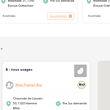
Meerbeek 31, 1390
Prix Sur demande
Meerbeek 3
Bossut-Gottechain
Bossut-Gott
Sauvegarder
Acoolisées
Acoolisées
…
B : tous usages
Mon Panier Bio
Chaussée de Louvain
50, 1320 Hamme-
Prix Sur demande
Mille