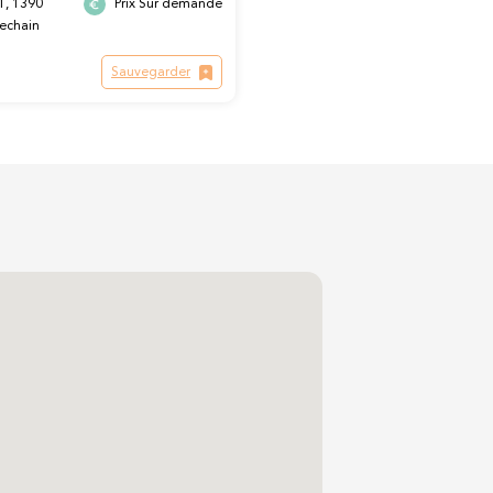
1, 1390
Prix Sur demande
echain
Sauvegarder