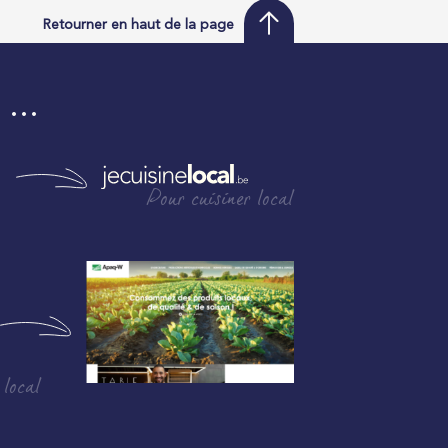
Retourner en haut de la page
i …
Pour cuisiner local
 local