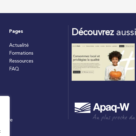
Découvrez
auss
Pages
Actualité
Formations
Ressources
FAQ
Au plus proche du
culture
W
t