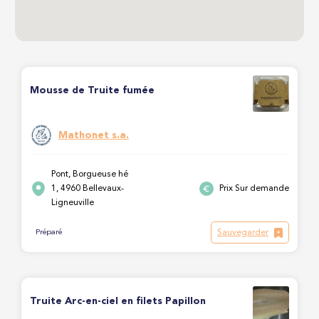
Mousse de Truite fumée
Mathonet s.a.
Pont, Borgueuse hé
1, 4960 Bellevaux-
Prix Sur demande
Ligneuville
Sauvegarder
Préparé
Truite Arc-en-ciel en filets Papillon