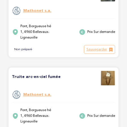
Mathonet s.a.
Pont, Borgueuse hé
1, 4960 Bellevaux-
Prix Sur demande
Ligneuville
Sauvegarder
Non préparé
Truite arc-en-ciel fumée
Mathonet s.a.
Pont, Borgueuse hé
1, 4960 Bellevaux-
Prix Sur demande
Ligneuville