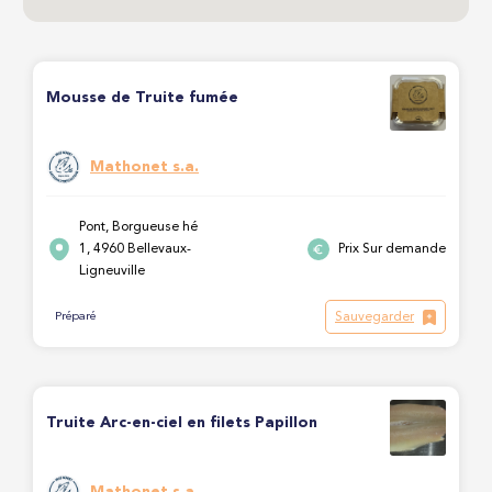
Mousse de Truite fumée
Mathonet s.a.
Pont, Borgueuse hé
1, 4960 Bellevaux-
Prix Sur demande
Ligneuville
Sauvegarder
Préparé
Truite Arc-en-ciel en filets Papillon
Mathonet s.a.