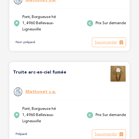
Pont, Borgueuse hé
1, 4960 Bellevaux-
Prix Sur demande
Ligneuville
Sauvegarder
Non préparé
Truite arc-en-ciel fumée
Mathonet s.a.
Pont, Borgueuse hé
1, 4960 Bellevaux-
Prix Sur demande
Ligneuville
Sauvegarder
Préparé