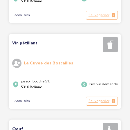
5310 Bolinne
Sauvegarder
Acoolisées
Vin pétillant
La Cuvee des Boscailles
joseph bouche 51,
Prix Sur demande
5310 Bolinne
Sauvegarder
Acoolisées
Oeuf