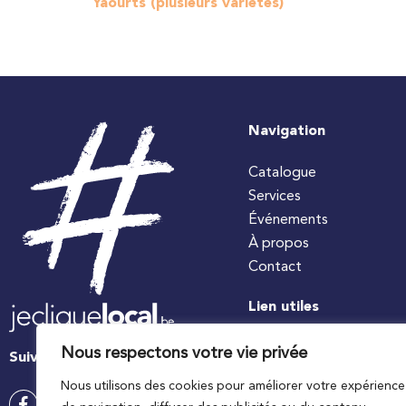
Yaourts (plusieurs variétés)
Navigation
Catalogue
Services
Événements
À propos
Contact
Lien utiles
#jecuisinelocal
Nous respectons votre vie privée
Suivez-nous
Apaq-W
Nous utilisons des cookies pour améliorer votre expérience
Ministre wallon de l’agri