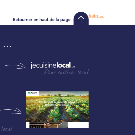
Prochain
→
Retourner en haut de la page
i …
Pour cuisiner local
 local