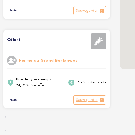
Sauvegarder
Frais
Céleri
Ferme du Grand Berlanwez
Rue de Tyberchamps
Prix Sur demande
24, 7180 Seneffe
Sauvegarder
Frais