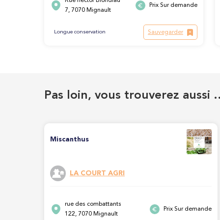
Rue hector Blondiau
Prix Sur demande
7, 7070 Mignault
Sauvegarder
Longue conservation
Pas loin, vous trouverez aussi 
Miscanthus
LA COURT AGRI
rue des combattants
Prix Sur demande
122, 7070 Mignault