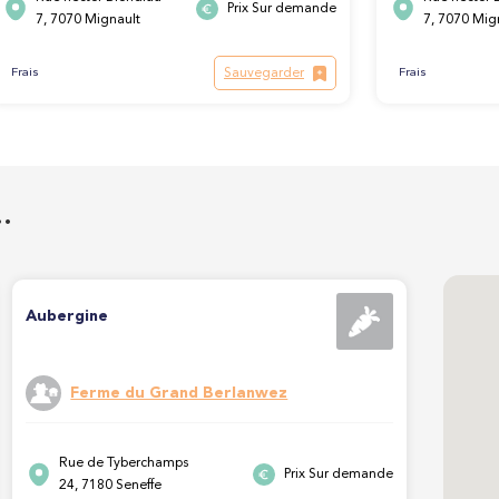
Prix Sur demande
7, 7070 Mignault
7, 7070 Mig
Sauvegarder
Frais
Frais
…
Aubergine
Ferme du Grand Berlanwez
Rue de Tyberchamps
Prix Sur demande
24, 7180 Seneffe