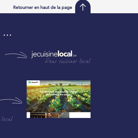
Retourner en haut de la page
i …
Pour cuisiner local
 local