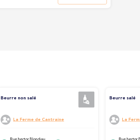
Beurre non salé
Beurre salé
La Ferme de Cantraine
La Ferm
Rue hector Blondiau
Rue hector 