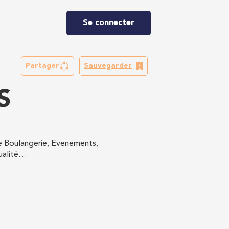
Se connecter
Partager
Sauvegarder
S
ie Boulangerie, Evenements,
ualité…