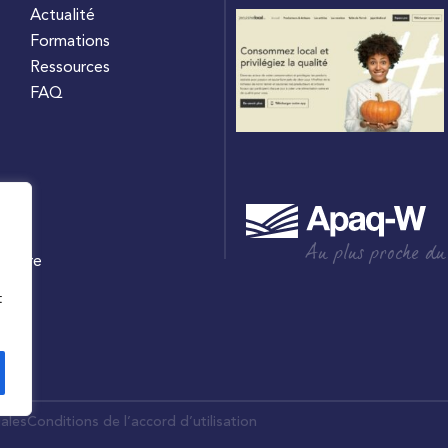
Actualité
Formations
Ressources
FAQ
Au plus proche du
culture
W
t
ales
Conditions de l’accord d’utilisation