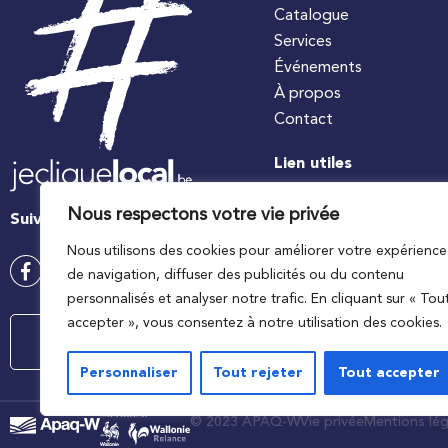
Catalogue
Services
Événements
À propos
Contact
Lien utiles
#jecuisinelocal
Nous respectons votre vie privée
Suivez-nous
Apaq-W
Nous utilisons des cookies pour améliorer votre expérience
Ministre wallon de l’agri
de navigation, diffuser des publicités ou du contenu
Wallonie agriculture SP
personnalisés et analyser notre trafic. En cliquant sur « Tou
accepter », vous consentez à notre utilisation des cookies.
Contactez-nous
Personnaliser
Tout rejeter
Tout accepter
© 2023 APAQ-W
Vie privée
Mentions lég