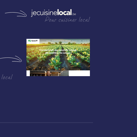
Pour cuisiner local
 local