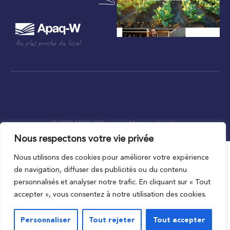
Au plus proche du local
© 2023 APAQ-W
Vie privée
Mentions légales
Conditions de l’accord d’utilisation
Nous respectons votre vie privée
Nous utilisons des cookies pour améliorer votre expérience
de navigation, diffuser des publicités ou du contenu
personnalisés et analyser notre trafic. En cliquant sur « Tout
accepter », vous consentez à notre utilisation des cookies.
Personnaliser
Tout rejeter
Tout accepter