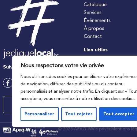
Catalogue
Services
Événements
À propos
Contact
Lien utiles
#jecuisinelocal
Nous respectons votre vie privée
Suivez-nous
Apaq-W
Nous utilisons des cookies pour améliorer votre expérience
Ministre wallon de l’agri
de navigation, diffuser des publicités ou du contenu
Wallonie agriculture SP
personnalisés et analyser notre trafic. En cliquant sur « Tou
accepter », vous consentez à notre utilisation des cookies.
Contactez-nous
Personnaliser
Tout rejeter
Tout accepter
© 2023 APAQ-W
Vie privée
Mentions lég