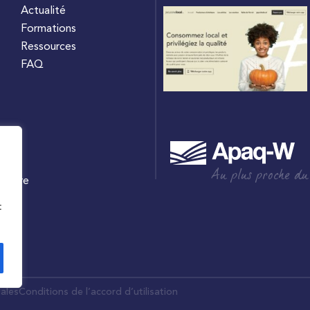
Actualité
Formations
Ressources
FAQ
Au plus proche du
culture
W
t
ales
Conditions de l’accord d’utilisation