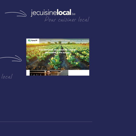
Pour cuisiner local
 local