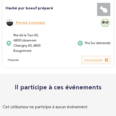
Haché pur boeuf préparé
Ferme Louvigny
Rte de la Tour 40,
6800 Libramont-
Prix Sur demande
Chevigny 40, 6800
Bougnimont
Sauvegarder
Préparée
Il participe à ces événements
Cet utilisateur ne participe à aucun événement